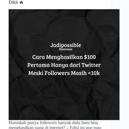
Dikit 🔥
Haruskah punya followers banyak dulu baru bisa
menghasilkan uang di internet? ↓ Edisi ini gue mau