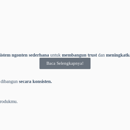
sistem ngonten sederhana
untuk
membangun trust
dan
meningkatk
Baca Selengkapnya!
 dibangun
secara konsisten.
produkmu.