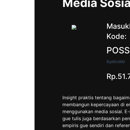
Media Sosia
Masuk
Kode:
POSS
Rp69.000
Rp.51.
Insight praktis tentang bagai
membangun kepercayaan di era
menggunakan media sosial. E-
gue tulis juga berdasarkan pe
empiris gue sendiri dan refere