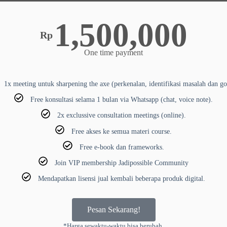
1,500,000
Rp
One time payment
1x meeting untuk sharpening the axe (perkenalan, identifikasi masalah dan go
Free konsultasi selama 1 bulan via Whatsapp (chat, voice note).
2x exclussive consultation meetings (online).
Free akses ke semua materi course.
Free e-book dan frameworks.
Join VIP membership Jadipossible Community
Mendapatkan lisensi jual kembali beberapa produk digital.
Pesan Sekarang!
*Harga sewaktu-waktu bisa berubah.